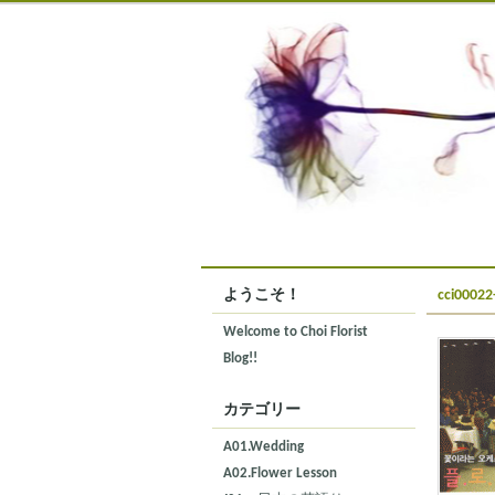
ようこそ！
cci00022
Welcome to Choi Florist
Blog!!
カテゴリー
A01.Wedding
A02.Flower Lesson