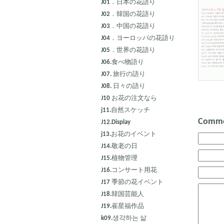
J01．日本の花語り
J02．韓国の花語り
J03．中国の花語り
J04．ヨーロッパの花語り
J05．世界の花語り
J06.食べ物語り
J07. 旅行の語り
J08. 日々の語り
J10 お花の注文なら
j11.自然スケッチ
Comme
J12.Display
j13.お花のイベント
J14.敬老の日
J15.植物管理
J16.コンサート用花
J17 季節の花イベント
J18.韓国芸能人
J19.崔星福作品
k09.생각하는 삶