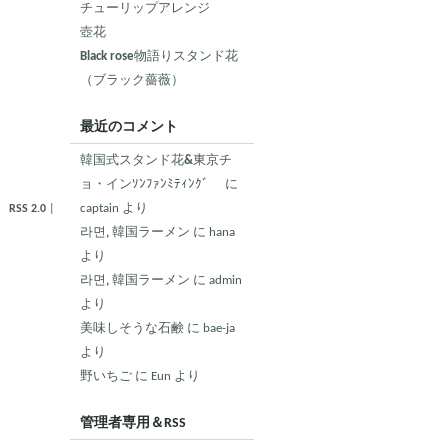
チューリップアレンジ
壺花
Black rose物語りスタンド花
（ブラック薔薇）
最近のコメント
韓国式スタンド花&東京チ
ョ・インｿﾝﾌｧﾝﾐﾃｨﾝｸﾞ
に
captain より
RSS 2.0
|
라면, 韓国ラーメン
に hana
より
라면, 韓国ラーメン
に admin
より
美味しそうな石鹸
に bae-ja
より
野いちご
に Eun より
管理者専用＆RSS