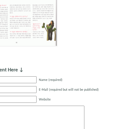
nt Here ↓
Name (required)
E-Mail (required but will not be published)
Website